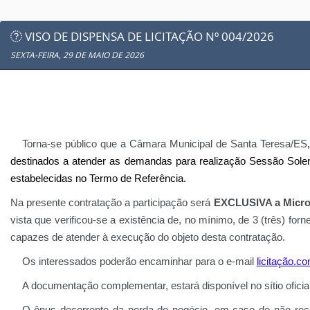
VISO DE DISPENSA DE LICITAÇÃO Nº 004/2026
SEXTA-FEIRA, 29 DE MAIO DE 2026
Torna-se público que a Câmara Municipal de Santa Teresa/ES
destinados a atender as demandas para realização
Sessão Sol
estabelecidas
no Termo de Referência.
Na presente contratação a participação será
EXCLUSIVA a Micro
vista que verificou-se a existência de, no mínimo, de 3 (três)
capazes de atender à execução do objeto desta contratação.
Os interessados poderão encaminhar para o e-mail
licitaçã
o.co
A documentação complementar, estará disponível no sítio ofici