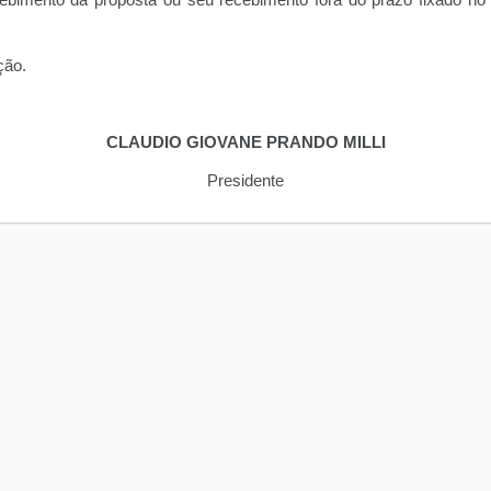
imento da proposta ou seu recebimento fora do prazo fixado no i
ção.
CLAUDIO GIOVANE PRANDO MILLI
Presidente