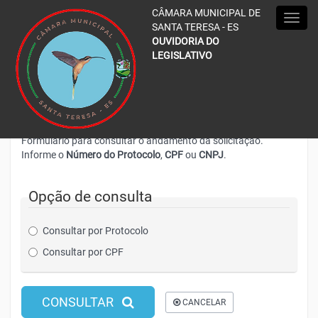
Acessar página inicial do site
Acessar o mapa do site
Ação para aumentar tamanho da fonte do site
Ação para diminuir tamanho da fonte do site
Acessar página sobre acessibilidad
Acessar página sobre NVDA - 
Ação para aplicar auto contraste no site
Acessar página sobre VL
Acessar Webmail
Acessar Intra
CÂMARA MUNICIPAL DE
MEN
SANTA TERESA - ES
OUVIDORIA DO
LEGISLATIVO
CONSULTAR PROTOCOLO
Formulário para consultar o andamento da solicitação.
Informe o
Número do Protocolo
,
CPF
ou
CNPJ
.
Opção de consulta
Consultar por Protocolo
Consultar por CPF
CONSULTAR
CANCELAR