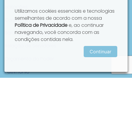
Licitações
Utilizamos cookies essenciais e tecnologias
semelhantes de acordo com a nossa
Contratos
Política de Privacidade
e, ao continuar
navegando, você concorda com as
Balancetes Mensais
condições contidas nela.
Relação de Servidores
Continuar
Orçamento do Poder
Patrimônio
Pagamento de Diárias
Frequência dos Parlamentares
Despesa com Passagens
LGPD - Comitê Gestor de Governança de Dados e
Informações