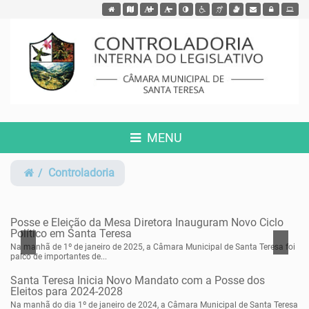
Acessar página inicial do site
Acessar o mapa do site
Ação para aumentar tamanho da fonte do site
Ação para diminuir tamanho da fonte do site
Acessar página sobre acessibilidade 
Ação para aplicar auto contraste no site
Acessar página sobre NVDA - Le
Acessar página sobre VLib
Acessar Webmail
Acessar Intra
MENU
Controladoria
Posse e Eleição da Mesa Diretora Inauguram Novo Ciclo
Político em Santa Teresa
Na manhã de 1º de janeiro de 2025, a Câmara Municipal de Santa Teresa foi
palco de importantes de...
Santa Teresa Inicia Novo Mandato com a Posse dos
Eleitos para 2024-2028
Na manhã do dia 1º de janeiro de 2024, a Câmara Municipal de Santa Teresa