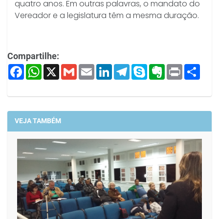
quatro anos. Em outras palavras, o mandato do
Vereador e a legislatura têm a mesma duração.
Compartilhe:
Facebook
WhatsApp
X
Gmail
Email
LinkedIn
Telegram
Skype
Evernote
Print
Shar
VEJA TAMBÉM