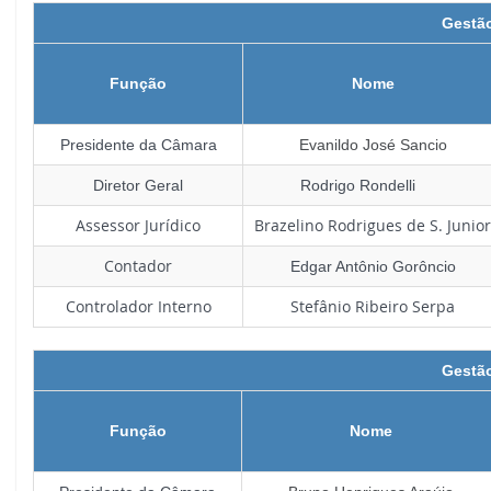
Gestão
Função
Nome
Presidente da Câmara
Evanildo José Sancio
Diretor Geral
Rodrigo Rondelli
Assessor Jurídico
Brazelino Rodrigues de S. Junior
Contador
Edgar Antônio Gorôncio
Controlador Interno
Stefânio Ribeiro Serpa
Gestão
Função
Nome