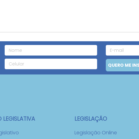
e
QUERO ME IN
LEGISLATIVA
LEGISLAÇÃO
islativo
Legislação Online