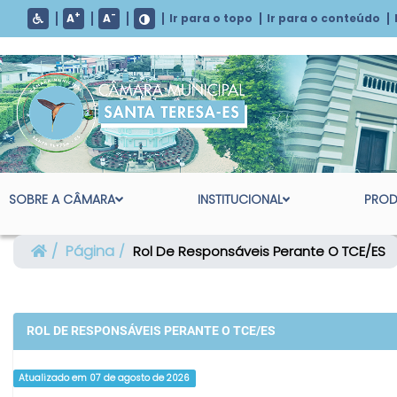
+
-
A
A
Ir para o topo
Ir para o conteúdo
SOBRE A CÂMARA
INSTITUCIONAL
PROD
Página
Rol De Responsáveis Perante O TCE/ES
ROL DE RESPONSÁVEIS PERANTE O TCE/ES
Atualizado em 07 de agosto de 2026