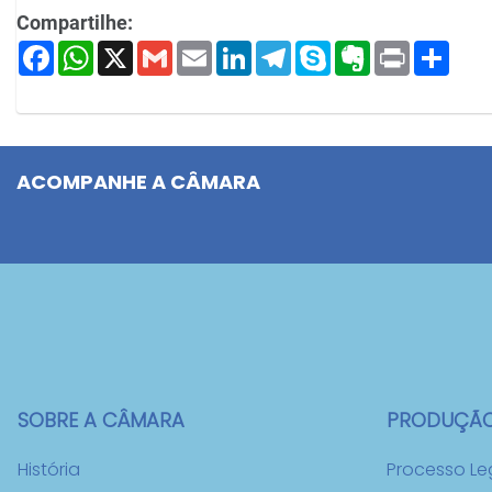
Compartilhe:
Facebook
WhatsApp
X
Gmail
Email
LinkedIn
Telegram
Skype
Evernote
Print
Shar
ACOMPANHE A CÂMARA
SOBRE A CÂMARA
PRODUÇÃO 
História
Processo Leg