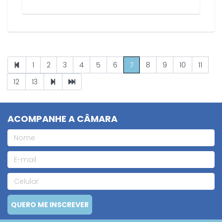
1
2
3
4
5
6
7
8
9
10
11
12
13
ACOMPANHE A CÂMARA
QUERO ME INSCREVER